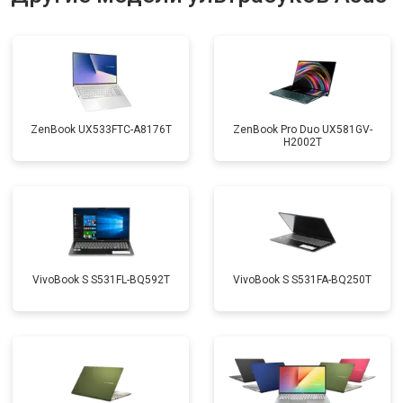
Замена материнской платы
от 2750 ₽
Заказать
Замена жесткого диска HDD/SSD
от 1450 ₽
Заказать
ZenBook UX533FTC-A8176T
ZenBook Pro Duo UX581GV-
H2002T
VivoBook S S531FL-BQ592T
VivoBook S S531FA-BQ250T