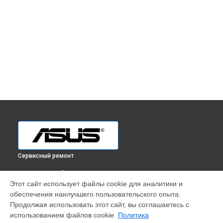
Сервисный ремонт
ВЫБЕРИ СВОЙ ГОРОД
Этот сайт использует файлы cookie для аналитики и
Ремонт ультрабука VivoBook S14 S430FA-EK257T Asus в
обеспечения наилучшего пользовательского опыта.
Краснодаре
Продолжая использовать этот сайт, вы соглашаетесь с
Ремонт ультрабука VivoBook S14 S430FA-EK257T Asus в
использованием файлов cookie.
Политика
Ростове-на-Дону