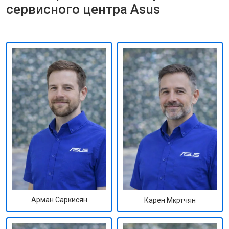
сервисного центра Asus
Арман Саркисян
Карен Мкртчян