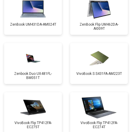
ZenBook UM431DA-AM024T
ZenBook Flip UM462DA-
AI009T
Zenbook Duo UX481FL-
VivoBook S S431FA-AM223T
BM051T
VivoBook Flip TP412FA-
VivoBook Flip TP412FA-
EC275T
EC274T