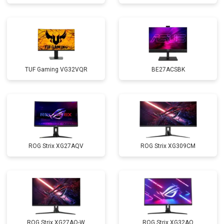
TUF Gaming VG32VQR
BE27ACSBK
ROG Strix XG27AQV
ROG Strix XG309CM
ROG Strix XG27AQ-W
ROG Strix XG32AQ